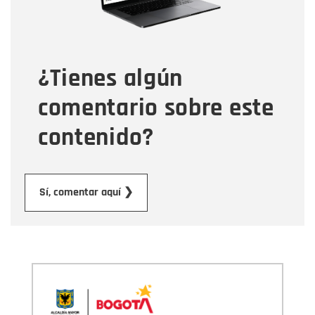
Tipo de comentario
¿Tienes algún
Mensaje
comentario sobre este
contenido?
Enviar
Sí, comentar aquí ❯