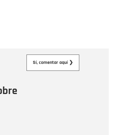
orreo electrónico
Sí, comentar aquí ❯
ensaje
obre
Enviar