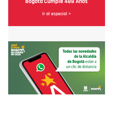
Bogotá Cumple 488 Años
Ir al especial >