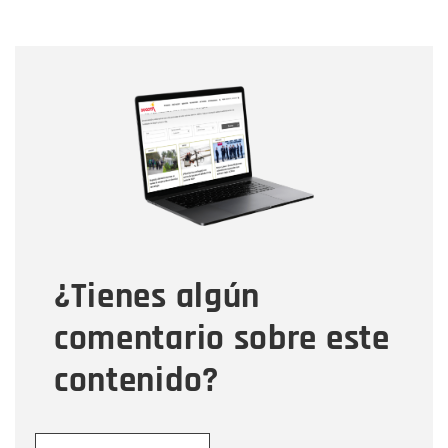
Nombre
Nombre
Correo electrónico
Tipo de comentario
¿Tienes algún
Mensaje
comentario sobre este
contenido?