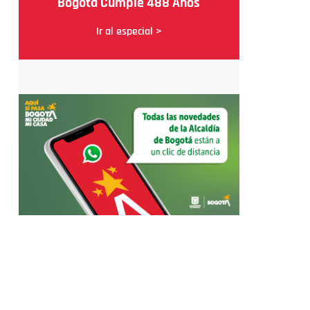
Bogotá Cumple 488 Años
Ir al especial >