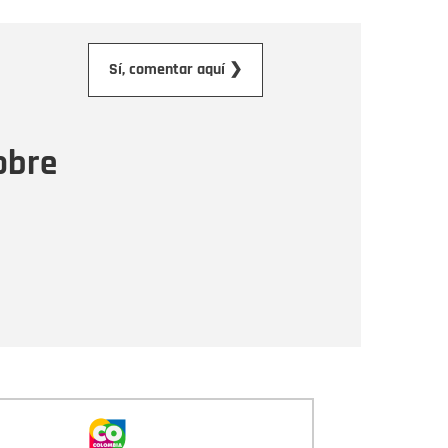
orreo electrónico
Sí, comentar aquí ❯
ensaje
obre
Enviar