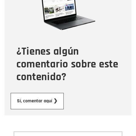
Correo electrónico
Tipo de comentario
¿Tienes algún
Mensaje
comentario sobre este
contenido?
Enviar
Sí, comentar aquí ❯