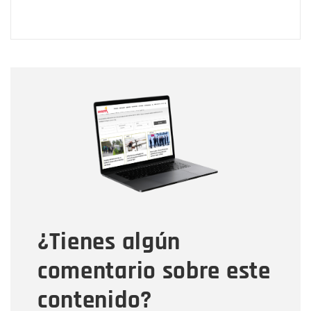
Nombre
Nombre
Correo electrónico
Tipo de comentario
¿Tienes algún
Mensaje
comentario sobre este
contenido?