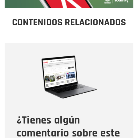
CONTENIDOS RELACIONADOS
Nombre
Nombre
Correo electrónico
Tipo de comentario
¿Tienes algún
Mensaje
comentario sobre este