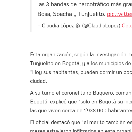
las 3 bandas de narcotráfico más g
Bosa, Soacha y Tunjuelito.
pic.twit
— Claudia López 👍 (@ClaudiaLopez)
Octo
Esta organización, según la investigación, 
Tunjuelito en Bogotá, y a los municipios d
“Hoy sus habitantes, pueden dormir un poc
ciudad.
A su turno el coronel Jairo Baquero, coman
Bogotá, explicó que “solo en Bogotá su inci
las que viven cerca de 1’938.000 habitantes
El oficial destacó que “el merito también e
meses estuvieron infiltrados en esta organ