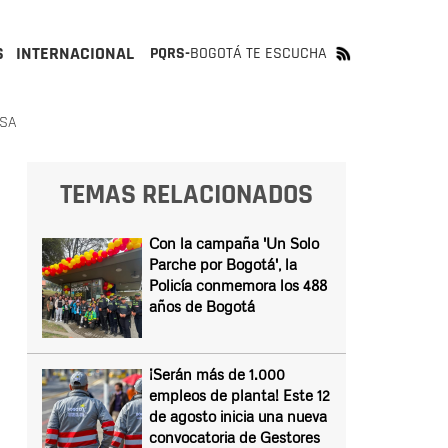
S
INTERNACIONAL
PQRS-
BOGOTÁ TE ESCUCHA
ESA
TEMAS RELACIONADOS
Con la campaña 'Un Solo
Parche por Bogotá', la
Policía conmemora los 488
años de Bogotá
¡Serán más de 1.000
empleos de planta! Este 12
de agosto inicia una nueva
convocatoria de Gestores