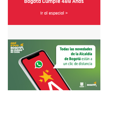
Bogotá Cumple 488 Años
Ir al especial >