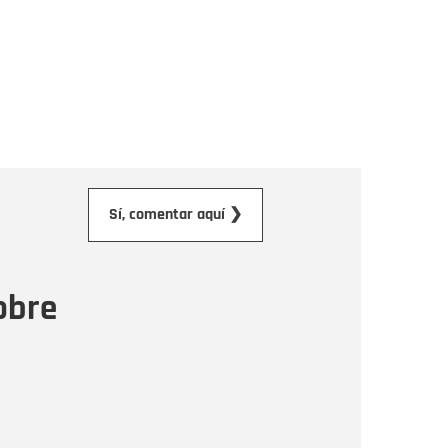
orreo electrónico
Sí, comentar aquí ❯
ensaje
obre
Enviar