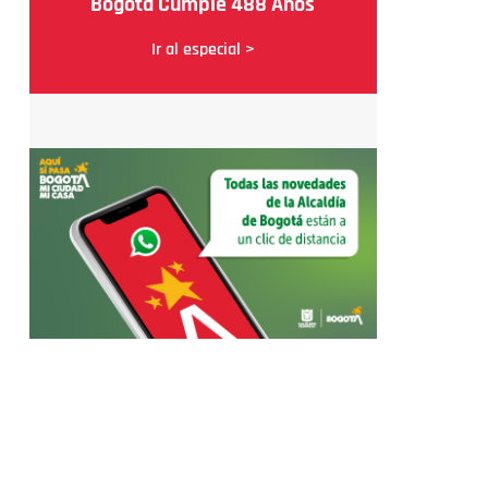
Bogotá Cumple 488 Años
Ir al especial >