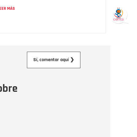
EER MÁS
orreo electrónico
Sí, comentar aquí ❯
ensaje
obre
Enviar