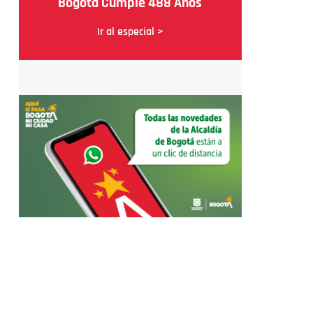
Bogotá Cumple 488 Años
Ir al especial >