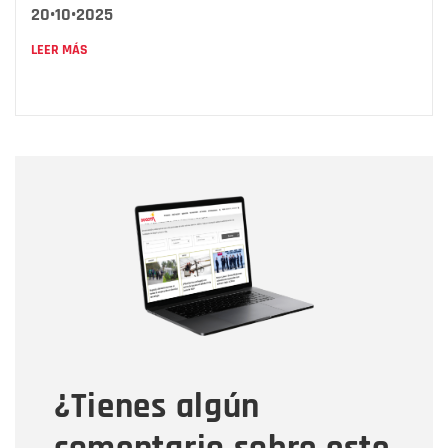
20•10•2025
LEER MÁS
Nombre
Nombre
Correo electrónico
Tipo de comentario
¿Tienes algún
Mensaje