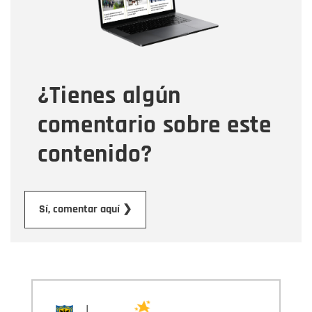
Tipo de comentario
¿Tienes algún
Mensaje
comentario sobre este
contenido?
Enviar
Sí, comentar aquí ❯