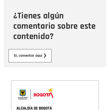
¿Tienes algún
Mensaje
comentario sobre este
contenido?
Enviar
Sí, comentar aquí ❯
ALCALDÍA DE BOGOTÁ