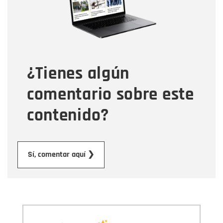
Tipo de comentario
¿Tienes algún
Mensaje
comentario sobre este
contenido?
Enviar
Sí, comentar aquí ❯