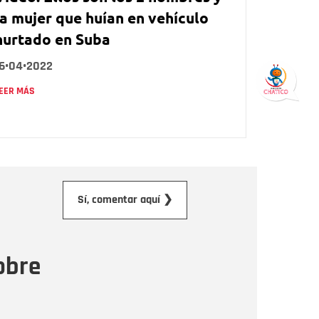
la mujer que huían en vehículo
hurtado en Suba
16•04•2022
EER MÁS
orreo electrónico
Sí, comentar aquí ❯
ensaje
obre