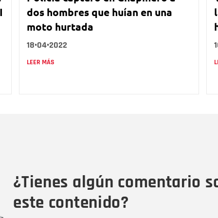
I
dos hombres que huían en una
moto hurtada
18•04•2022
LEER MÁS
L
Nombre
C
Nombre
Tipo de comentario
M
¿Tienes algún comentario s
este contenido?