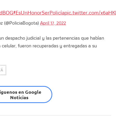
adBOG
#EsUnHonorSerPolicía
pic.twitter.com/x6aHK
ez (@PoliciaBogota)
April 17, 2022
un despacho judicial y las pertenencias que habían
 celular, fueron recuperadas y entregadas a su
TÁ
íguenos en Google
Noticias