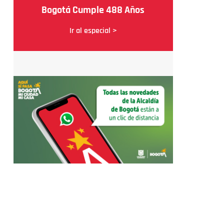
Bogotá Cumple 488 Años
Ir al especial >