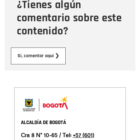
¿Tienes algún
Mensaje
comentario sobre este
contenido?
Enviar
Sí, comentar aquí ❯
ALCALDÍA DE BOGOTÁ
Cra 8 N° 10-65 / Tel:
+57 (601)