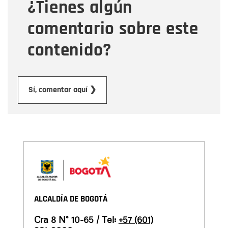
¿Tienes algún
Mensaje
comentario sobre este
contenido?
Enviar
Sí, comentar aquí ❯
ALCALDÍA DE BOGOTÁ
Cra 8 N° 10-65 / Tel:
+57 (601)