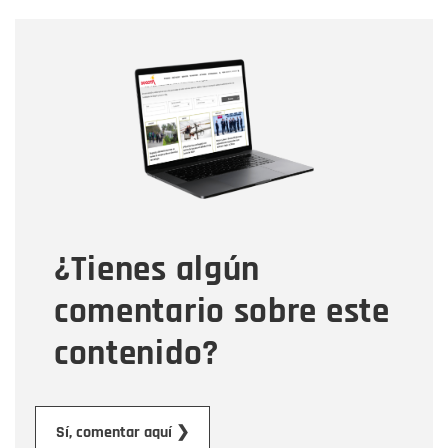
Nombre
Nombre
Correo electrónico
Tipo de comentario
¿Tienes algún
Mensaje
comentario sobre este
contenido?
Enviar
Sí, comentar aquí ❯