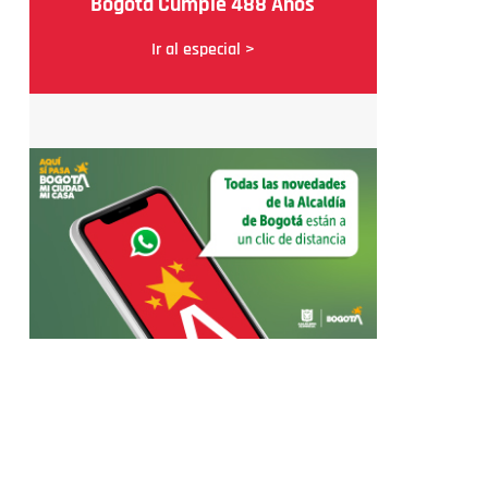
Bogotá Cumple 488 Años
Ir al especial >