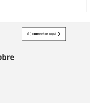
orreo electrónico
Sí, comentar aquí ❯
ensaje
obre
Enviar