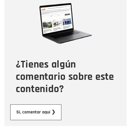
Nombre
Nombre
Correo electrónico
Tipo de comentario
¿Tienes algún
Mensaje
comentario sobre este
contenido?
Enviar
Sí, comentar aquí ❯