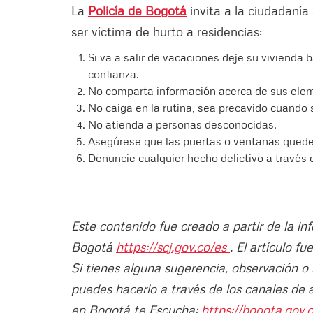
La
Policía de Bogotá
invita a la ciudadanía
ser víctima de hurto a residencias:
Si va a salir de vacaciones deje su vivienda
confianza.
⁠No comparta información acerca de sus elem
No caiga en la rutina, sea precavido cuando 
No atienda a personas desconocidas.
⁠Asegúrese que las puertas o ventanas qued
Denuncie cualquier hecho delictivo a través 
Este contenido fue creado a partir de la in
Bogotá
https://scj.gov.co/es
. El artículo f
Si tienes alguna sugerencia, observación o
puedes hacerlo a través de los canales de 
en Bogotá te Escucha:
https://bogota.gov.c