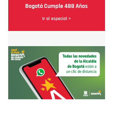
Bogotá Cumple 488 Años
Ir al especial >