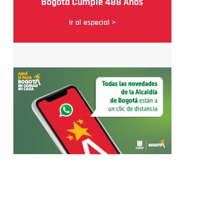
Bogotá Cumple 488 Años
Ir al especial >