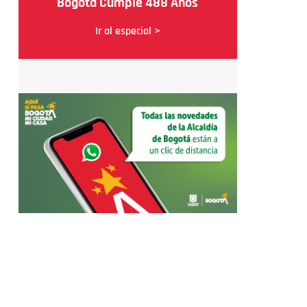
Bogotá Cumple 488 Años
Ir al especial >