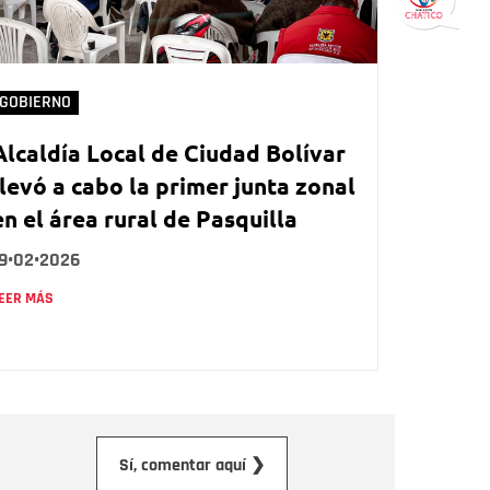
GOBIERNO
Alcaldía Local de Ciudad Bolívar
llevó a cabo la primer junta zonal
en el área rural de Pasquilla
19•02•2026
EER MÁS
orreo electrónico
Sí, comentar aquí ❯