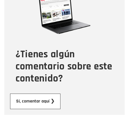
Correo electrónico
Tipo de comentario
¿Tienes algún
Mensaje
comentario sobre este
contenido?
Enviar
Sí, comentar aquí ❯