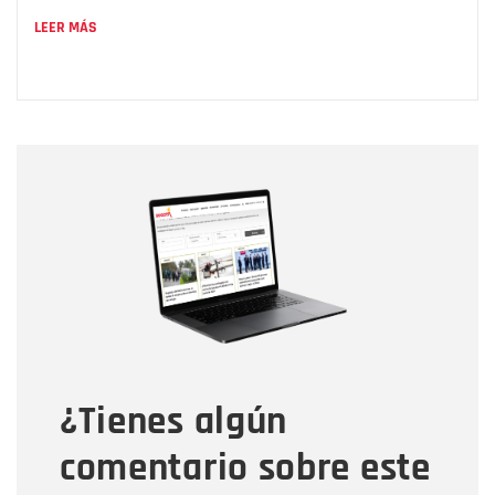
LEER MÁS
Nombre
Nombre
Correo electrónico
Tipo de comentario
¿Tienes algún
Mensaje
comentario sobre este