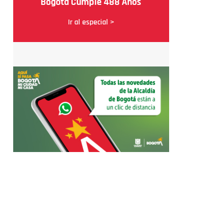
Bogotá Cumple 488 Años
Ir al especial >