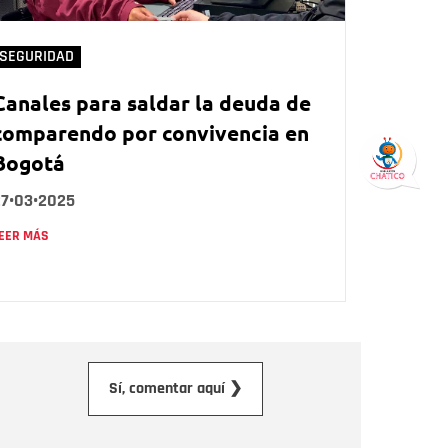
SEGURIDAD
Canales para saldar la deuda de
comparendo por convivencia en
Bogotá
27•03•2025
EER MÁS
orreo electrónico
Sí, comentar aquí ❯