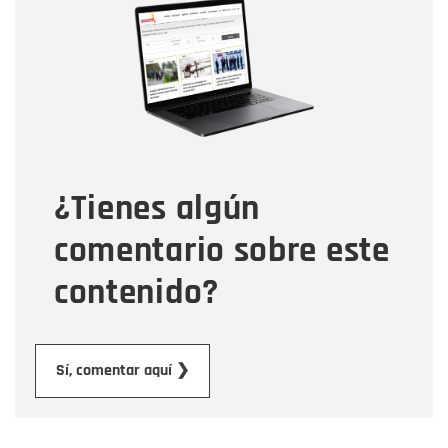
Nombre
Correo electrónico
Tipo de comentario
¿Tienes algún
Mensaje
comentario sobre este
contenido?
Enviar
Sí, comentar aquí ❯