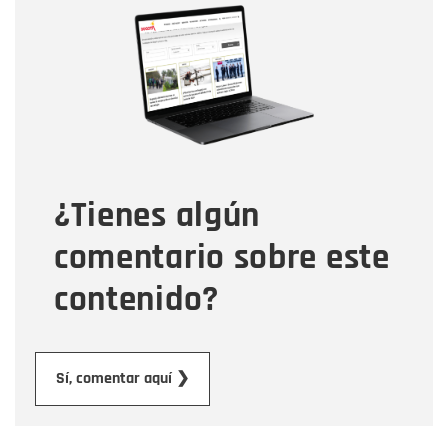
Nombre
Correo electrónico
Tipo de comentario
¿Tienes algún
Mensaje
comentario sobre este
contenido?
Enviar
Sí, comentar aquí ❯