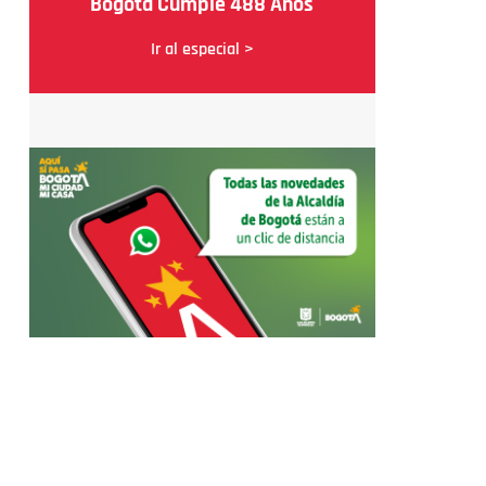
Bogotá Cumple 488 Años
Ir al especial >