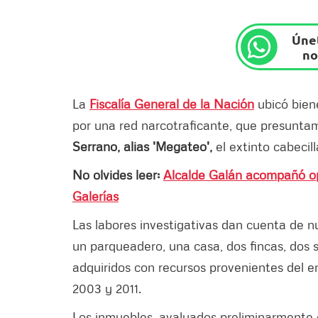
Únet
no
La
Fiscalía General de la Nación
ubicó biene
por una red narcotraficante, que presunta
Serrano, alias 'Megateo',
el extinto cabecill
No olvides leer:
Alcalde Galán acompañó op
Galerías
Las labores investigativas dan cuenta de 
un parqueadero, una casa, dos fincas, dos 
adquiridos con recursos provenientes del en
2003 y 2011.
Los inmuebles, avaluados preliminarmente e