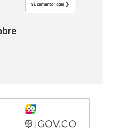
orreo electrónico
Sí, comentar aquí ❯
ensaje
obre
Enviar