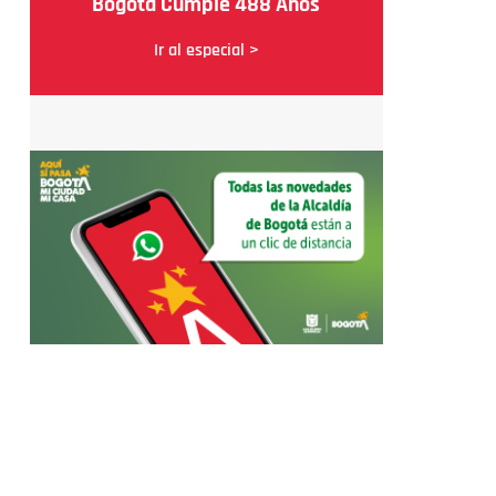
Bogotá Cumple 488 Años
Ir al especial >