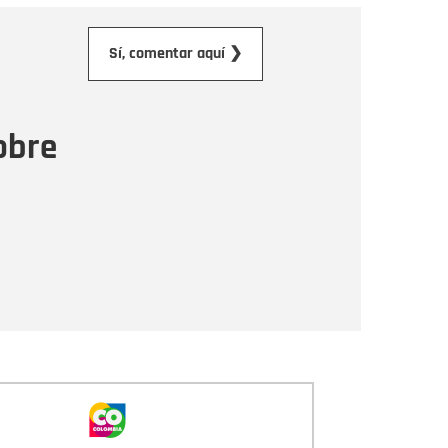
orreo electrónico
Sí, comentar aquí ❯
ensaje
obre
Enviar