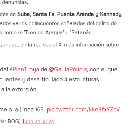
 denuncias.
dades de
Suba, Santa Fe, Puente Aranda y Kennedy
,
dos varios delincuentes señalados del delito de
s como el 'Tren de Aragua' y 'Satanás'.
guridad, en la red social X, más información sobre
 del
#PlanTroya
de
@GaulaPolicia
, con el que
cuentes y desarticulado 4 estructuras
a la extorsión.
me a la Línea 165.
pic.twitter.com/kko3fxYZcV
ridadBOG)
June 24, 2024