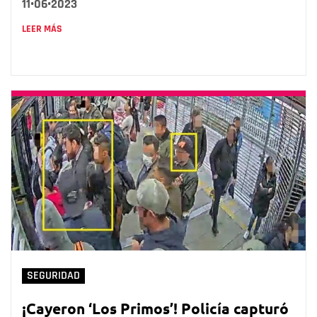
11•06•2023
LEER MÁS
SEGURIDAD
¡Cayeron ‘Los Primos’! Policía capturó