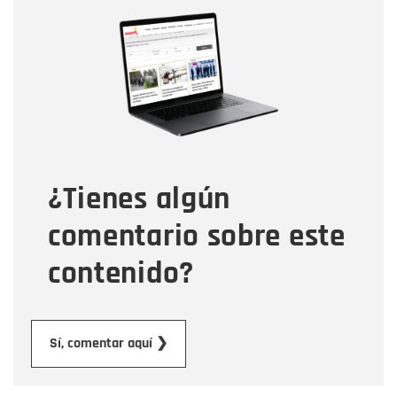
Nombre
Nombre
Correo electrónico
Tipo de comentario
¿Tienes algún
Mensaje
comentario sobre este
contenido?
Enviar
Sí, comentar aquí ❯