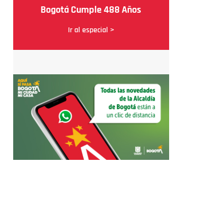
Bogotá Cumple 488 Años
Ir al especial >