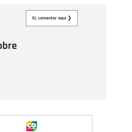
orreo electrónico
Sí, comentar aquí ❯
ensaje
obre
Enviar