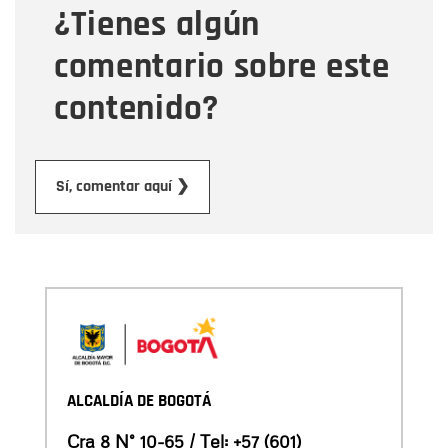
¿Tienes algún
Mensaje
comentario sobre este
contenido?
Enviar
Sí, comentar aquí ❯
ALCALDÍA DE BOGOTÁ
Cra 8 N° 10-65 / Tel:
+57 (601)