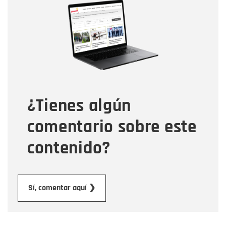
Nombre
Correo electrónico
Tipo de comentario
¿Tienes algún
Mensaje
comentario sobre este
contenido?
Enviar
Sí, comentar aquí ❯