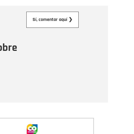
orreo electrónico
Sí, comentar aquí ❯
ensaje
obre
Enviar