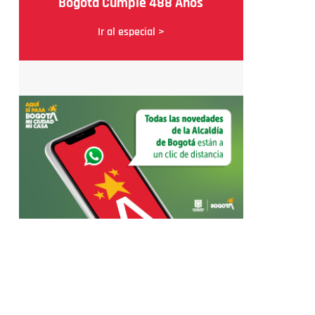
Bogotá Cumple 488 Años
Ir al especial >