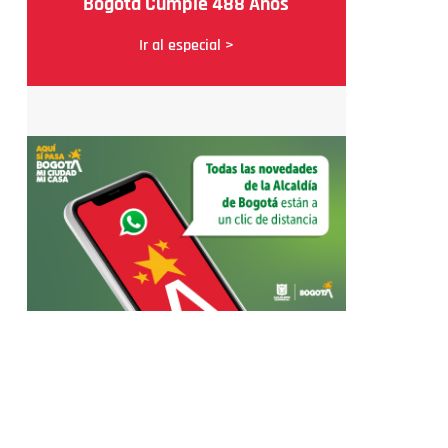
Bogotá Cumple 488 Años
Ir al especial >