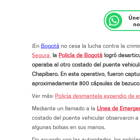
Únet
no
¡En
Bogotá
no cesa la lucha contra la crimi
Segura
,
la
Policía de Bogotá
logró desartic
operaba al otro costado del puente vehicul
Chapibero. En este operativo, fueron captur
aproximadamente 800 cápsulas de bazuco
Ver más:
Policía desmantela expendio de 
Mediante un llamado a la
Línea de Emergen
costado del puente vehicular observaron a
algunas bolsas en sus manos.
De acuerdo con las autoridades, los policías