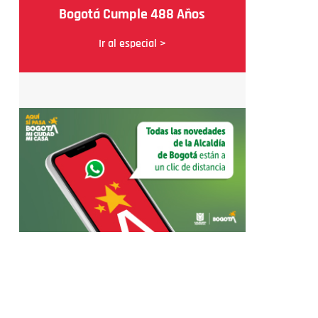
Bogotá Cumple 488 Años
Ir al especial >