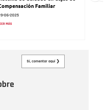
Compensación Familiar
09•06•2025
EER MÁS
orreo electrónico
Sí, comentar aquí ❯
ensaje
obre