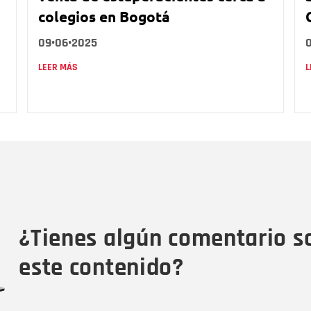
colegios en Bogotá
09•06•2025
LEER MÁS
L
Nombre
C
Nombre
Tipo de comentario
M
¿Tienes algún comentario s
este contenido?