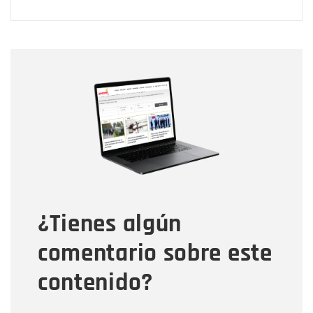
Nombre
Nombre
Correo electrónico
Tipo de comentario
¿Tienes algún
Mensaje
comentario sobre este
contenido?