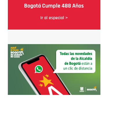
Bogotá Cumple 488 Años
Ir al especial >