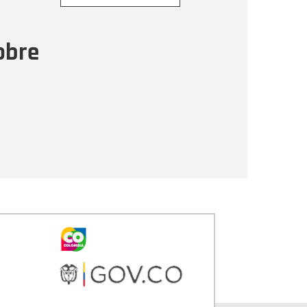
ensaje
obre
Enviar