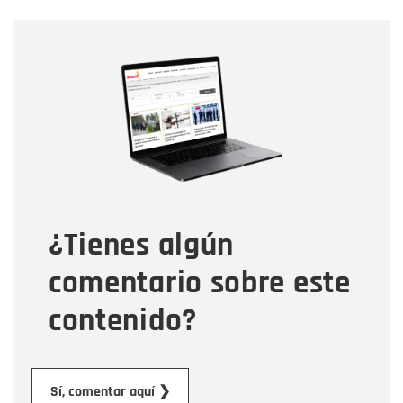
Nombre
Nombre
Correo electrónico
Tipo de comentario
¿Tienes algún
Mensaje
comentario sobre este
contenido?
Enviar
Sí, comentar aquí ❯