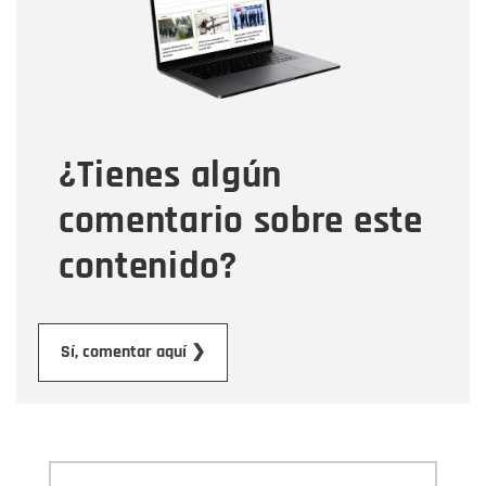
Correo electrónico
Tipo de comentario
¿Tienes algún
Mensaje
comentario sobre este
contenido?
Enviar
Sí, comentar aquí ❯