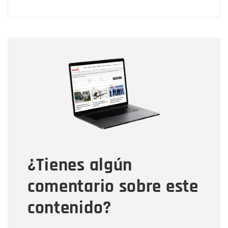
Nombre
Nombre
Correo electrónico
Tipo de comentario
¿Tienes algún
Mensaje
comentario sobre este
contenido?