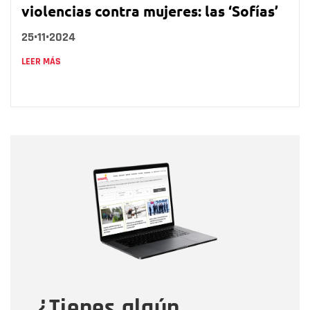
violencias contra mujeres: las ‘Sofías’
25•11•2024
LEER MÁS
Nombre
Nombre
Correo electrónico
Tipo de comentario
¿Tienes algún
Mensaje