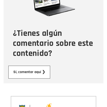
Tipo de comentario
¿Tienes algún
Mensaje
comentario sobre este
contenido?
Enviar
Sí, comentar aquí ❯