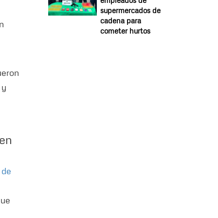
empleados de
supermercados de
cadena para
n
cometer hurtos
ueron
 y
 en
 de
que