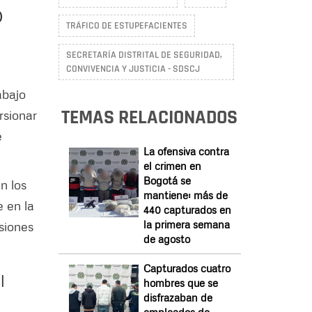
)
TRÁFICO DE ESTUPEFACIENTES
SECRETARÍA DISTRITAL DE SEGURIDAD,
CONVIVENCIA Y JUSTICIA - SDSCJ
abajo
TEMAS RELACIONADOS
rsionar
e
La ofensiva contra
el crimen en
Bogotá se
n los
mantiene: más de
e en la
440 capturados en
la primera semana
siones
de agosto
Capturados cuatro
l
hombres que se
disfrazaban de