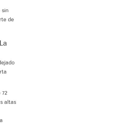
 sin
rte de
 La
dejado
rta
e 72
s altas
ía