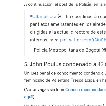
A continuación, el post de la Policía, en la 
#ÚltimaHora
🚨 | En coordinación co
panfletos amenazantes en los alrede
dirigidas a la actual directora de est
internos. 🔽🔽
pic.twitter.com/rQu0
— Policía Metropolitana de Bogotá (
5. John Poulus condenado a 42 a
Un juez penal de conocimiento condenó a J
feminicidio de Valentina Trespalacios, en h
(No te vayas sin leer:
Conoce recomendacio
aquí!
)