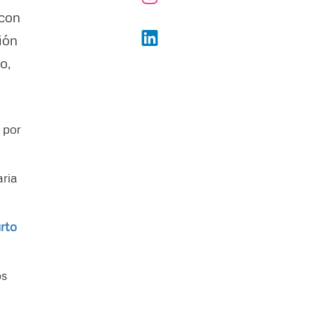
 con
ión
o,
 por
aria
rto
e
os