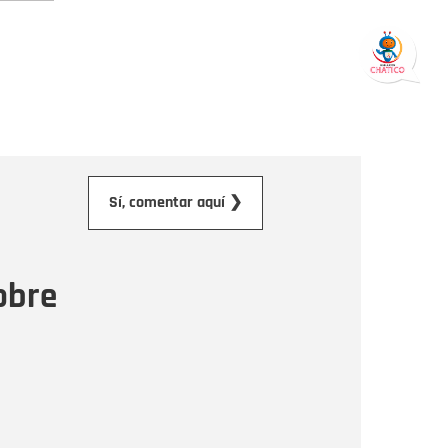
orreo electrónico
Sí, comentar aquí ❯
ensaje
obre
Enviar