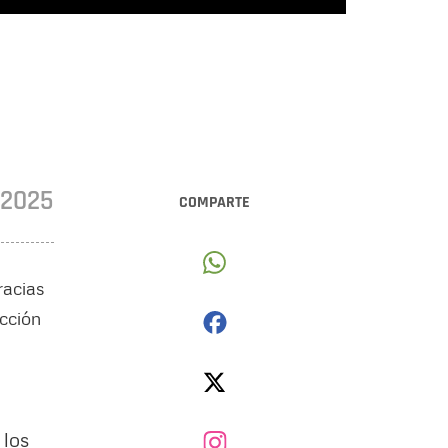
•2025
COMPARTE
racias
ucción
 los