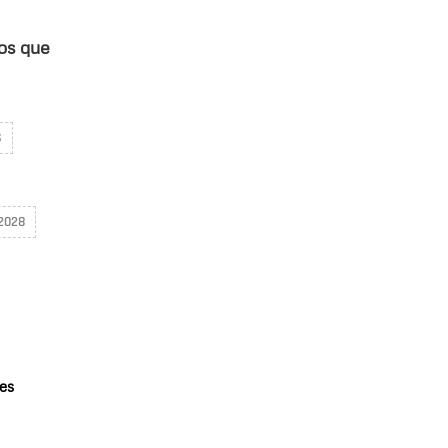
vos que
S
2028
es