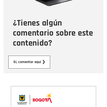
Tipo de comentario
¿Tienes algún
Mensaje
comentario sobre este
contenido?
Enviar
Sí, comentar aquí ❯