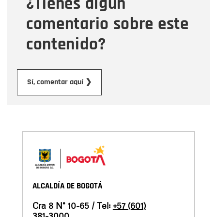
¿Tienes algún
Mensaje
comentario sobre este
contenido?
Enviar
Sí, comentar aquí ❯
ALCALDÍA DE BOGOTÁ
Cra 8 N° 10-65 / Tel:
+57 (601)
381-3000