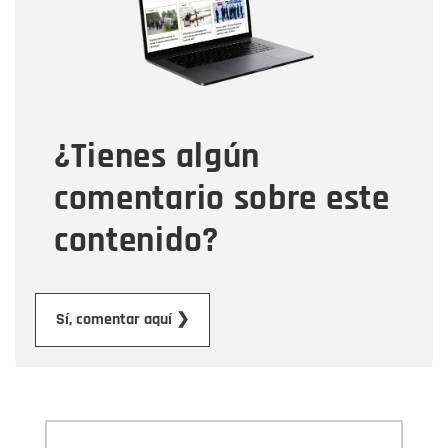
Tipo de comentario
¿Tienes algún
Mensaje
comentario sobre este
contenido?
Enviar
Sí, comentar aquí ❯